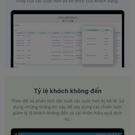
chảy của các cuộc hẹn và sở thích của khách hàng.
Tỷ lệ khách không đến
Theo dõi và phân tích tần suất các cuộc hẹn bị bỏ lỡ. Sử
dụng những thông tin này để xây dựng các chiến lược
giảm tỷ lệ khách không đến và cải thiện hiệu quả dịch
vụ.