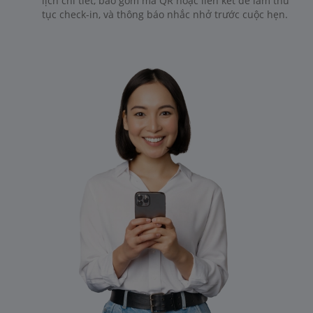
lịch chi tiết, bao gồm mã QR hoặc liên kết để làm thủ
tục check-in, và thông báo nhắc nhở trước cuộc hẹn.