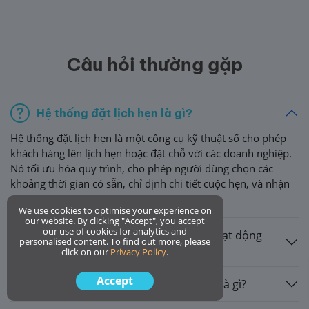
Câu hỏi thường gặp
Hệ thống đặt lịch hẹn là gì?
Hệ thống đặt lịch hẹn là một công cụ kỹ thuật số cho phép
khách hàng lên lịch hẹn hoặc đặt chỗ với các doanh nghiệp.
Nó tối ưu hóa quy trình, cho phép người dùng chọn các
khoảng thời gian có sẵn, chỉ định chi tiết cuộc hẹn, và nhận
xác nhận.
We use cookies to optimise your experience on
our website. By clicking "Accept", you accept
our use of cookies for analytics and
Hệ thống đặt lịch hẹn trực tuyến hoạt động
personalised content. To find out more, please
như thế nào?
click on our
Privacy Policy
.
Accept
Mục đích của hệ thống đặt lịch hẹn là gì?