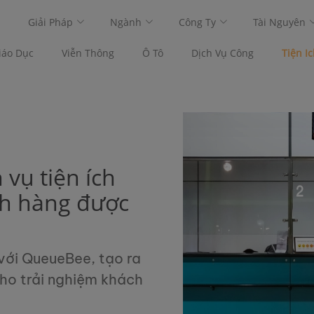
Giải Pháp
Ngành
Công Ty
Tài Nguyên
iáo Dục
Viễn Thông
Ô Tô
Dịch Vụ Công
Tiện I
 vụ tiện ích
ch hàng được
 với QueueBee, tạo ra
cho trải nghiệm khách