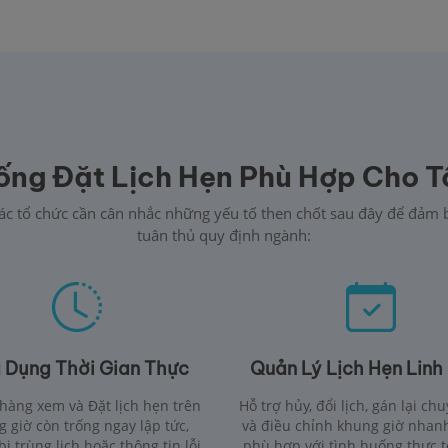
ng Đặt Lịch Hẹn Phù Hợp Cho T
h, các tổ chức cần cân nhắc những yếu tố then chốt sau đây để đả
tuân thủ quy định ngành:
 Dụng Thời Gian Thực
Quản Lý Lịch Hẹn Linh
hàng xem và Đặt lịch hẹn trên
Hỗ trợ hủy, đổi lịch, gán lại ch
 giờ còn trống ngay lập tức,
và điều chỉnh khung giờ nhan
ị trùng lịch hoặc thông tin lỗi
phù hợp với tình huống thực tế