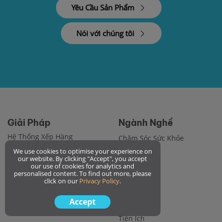
Yêu Cầu Sản Phẩm
Nói với chúng tôi
Giải Pháp
Ngành Nghề
Hệ Thống Xếp Hàng
Chăm Sóc Sức Khỏe
Đặt Lịch Hẹn
We use cookies to optimise your experience on
Tài Chính
our website. By clicking "Accept", you accept
Biển Báo Số
Giáo Dục
our use of cookies for analytics and
personalised content. To find out more, please
Cổng Thông Tin Khách Hàng
Viễn Thông
click on our
Privacy Policy
.
Ô Tô
Phản Hồi Khách Hàng
Accept
Công Quyền
Quản Lý Hỗ Trợ
Tiện Ích