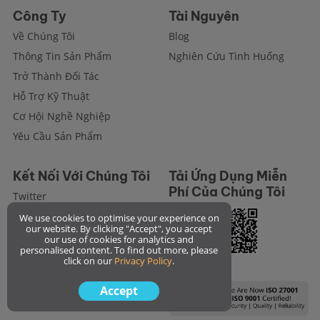
Công Ty
Tài Nguyên
Về Chúng Tôi
Blog
Thông Tin Sản Phẩm
Nghiên Cứu Tình Huống
Trở Thành Đối Tác
Hỗ Trợ Kỹ Thuật
Cơ Hội Nghề Nghiệp
Yêu Cầu Sản Phẩm
Kết Nối Với Chúng Tôi
Tải Ứng Dụng Miễn
Phí Của Chúng Tôi
Twitter
Facebook
We use cookies to optimise your experience on
our website. By clicking "Accept", you accept
Instagram
our use of cookies for analytics and
personalised content. To find out more, please
Linkedin
click on our
Privacy Policy
.
Accept