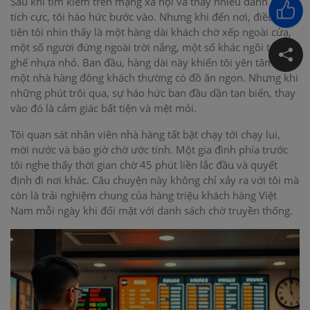
Sau khi tìm kiếm trên mạng xã hội và thấy nhiều đánh giá
tích cực, tôi háo hức bước vào. Nhưng khi đến nơi, điều đầu
tiên tôi nhìn thấy là một hàng dài khách chờ xếp ngoài cửa,
một số người đứng ngoài trời nắng, một số khác ngồi trên
ghế nhựa nhỏ. Ban đầu, hàng dài này khiến tôi yên tâm –
một nhà hàng đông khách thường có đồ ăn ngon. Nhưng khi
những phút trôi qua, sự háo hức ban đầu dần tan biến, thay
vào đó là cảm giác bất tiện và mệt mỏi.
Tôi quan sát nhân viên nhà hàng tất bật chạy tới chạy lui,
mời nước và báo giờ chờ ước tính. Một gia đình phía trước
tôi nghe thấy thời gian chờ 45 phút liền lắc đầu và quyết
định đi nơi khác. Câu chuyện này không chỉ xảy ra với tôi mà
còn là trải nghiệm chung của hàng triệu khách hàng Việt
Nam mỗi ngày khi đối mặt với danh sách chờ truyền thống.