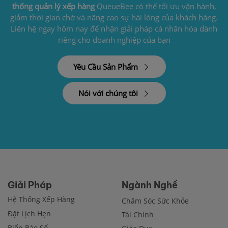
thống quản lý xếp hàng
QueueBee có thể tối ưu vận hành,
giảm thời gian chờ và nâng cao sự hài lòng của khách hàng.
Liên hệ ngay hôm nay để nhận giải pháp cá nhân hóa dành
riêng cho doanh nghiệp của bạn
Yêu Cầu Sản Phẩm
Nói với chúng tôi
Giải Pháp
Ngành Nghề
Hệ Thống Xếp Hàng
Chăm Sóc Sức Khỏe
Đặt Lịch Hẹn
Tài Chính
Biển Báo Số