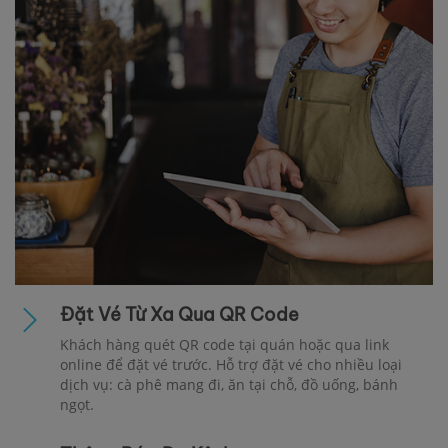
Đặt Vé Từ Xa Qua QR Code
Khách hàng quét QR code tại quán hoặc qua link
online để đặt vé trước. Hỗ trợ đặt vé cho nhiều loại
dịch vụ: cà phê mang đi, ăn tại chỗ, đồ uống, bánh
ngọt.