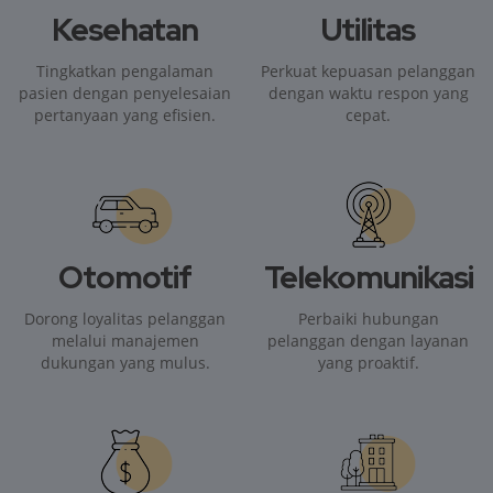
Kesehatan
Utilitas
Tingkatkan pengalaman
Perkuat kepuasan pelanggan
pasien dengan penyelesaian
dengan waktu respon yang
pertanyaan yang efisien.
cepat.
Otomotif
Telekomunikasi
Dorong loyalitas pelanggan
Perbaiki hubungan
melalui manajemen
pelanggan dengan layanan
dukungan yang mulus.
yang proaktif.