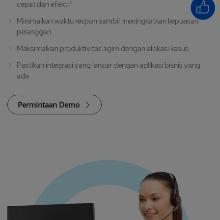
cepat dan efektif
Minimalkan waktu respon sambil meningkatkan kepuasan
pelanggan
Maksimalkan produktivitas agen dengan alokasi kasus
Pastikan integrasi yang lancar dengan aplikasi bisnis yang
ada
Permintaan Demo