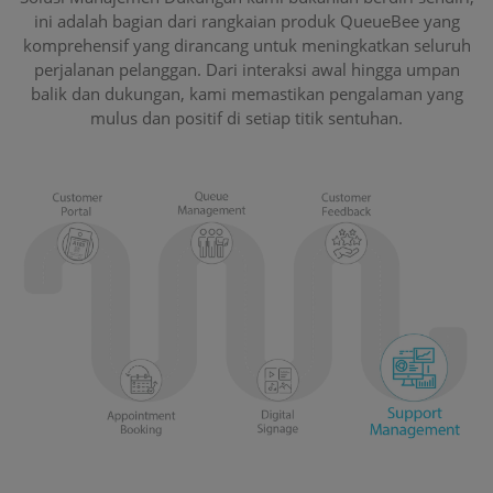
ini adalah bagian dari rangkaian produk QueueBee yang
komprehensif yang dirancang untuk meningkatkan seluruh
perjalanan pelanggan. Dari interaksi awal hingga umpan
balik dan dukungan, kami memastikan pengalaman yang
mulus dan positif di setiap titik sentuhan.