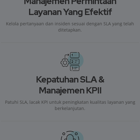
Manajemen Permintaan
Layanan Yang Efektif
Kelola pertanyaan dan insiden sesuai dengan SLA yang telah
ditetapkan.
Kepatuhan SLA &
Manajemen KPII
Patuhi SLA, lacak KPI untuk peningkatan kualitas layanan yang
berkelanjutan.