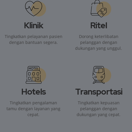
Klinik
Ritel
Tingkatkan pelayanan pasien
Dorong keterlibatan
dengan bantuan segera.
pelanggan dengan
dukungan yang unggul.
Hotels
Transportasi
Tingkatkan pengalaman
Tingkatkan kepuasan
tamu dengan layanan yang
pelanggan dengan
cepat.
dukungan yang cepat.