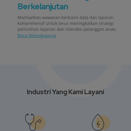
Berkelanjutan
Manfaatkan wawasan berbasis data dan laporan
komprehensif untuk terus meningkatkan strategi
pemulihan layanan dan interaksi pelanggan anda.
Baca Selengkapnya
Industri Yang Kami Layani