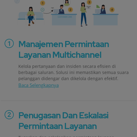
Manajemen Permintaan
Layanan Multichannel
Kelola pertanyaan dan insiden secara efisien di
berbagai saluran. Solusi ini memastikan semua suara
pelanggan didengar dan dikelola dengan efektif.
Baca Selengkapnya
Penugasan Dan Eskalasi
Permintaan Layanan