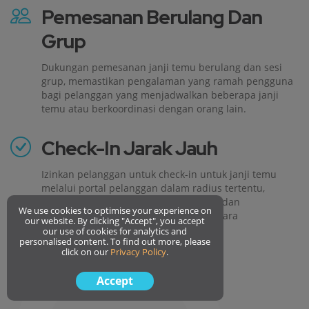
Pemesanan Berulang Dan
Grup
Dukungan pemesanan janji temu berulang dan sesi
grup, memastikan pengalaman yang ramah pengguna
bagi pelanggan yang menjadwalkan beberapa janji
temu atau berkoordinasi dengan orang lain.
Check-In Jarak Jauh
Izinkan pelanggan untuk check-in untuk janji temu
melalui portal pelanggan dalam radius tertentu,
menyederhanakan proses kedatangan dan
We use cookies to optimise your experience on
meningkatkan pengalaman mereka secara
our website. By clicking "Accept", you accept
keseluruhan.
our use of cookies for analytics and
personalised content. To find out more, please
click on our
Privacy Policy
.
Accept