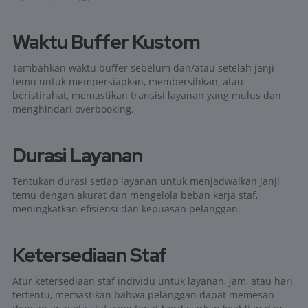
Waktu Buffer Kustom
Tambahkan waktu buffer sebelum dan/atau setelah janji
temu untuk mempersiapkan, membersihkan, atau
beristirahat, memastikan transisi layanan yang mulus dan
menghindari overbooking.
Durasi Layanan
Tentukan durasi setiap layanan untuk menjadwalkan janji
temu dengan akurat dan mengelola beban kerja staf,
meningkatkan efisiensi dan kepuasan pelanggan.
Ketersediaan Staf
Atur ketersediaan staf individu untuk layanan, jam, atau hari
tertentu, memastikan bahwa pelanggan dapat memesan