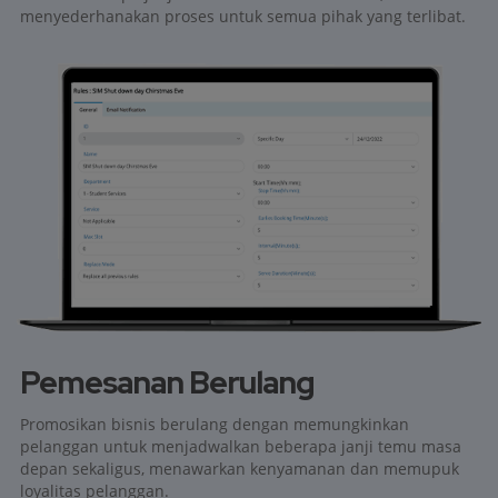
menyederhanakan proses untuk semua pihak yang terlibat.
Pemesanan Berulang
Promosikan bisnis berulang dengan memungkinkan
pelanggan untuk menjadwalkan beberapa janji temu masa
depan sekaligus, menawarkan kenyamanan dan memupuk
loyalitas pelanggan.