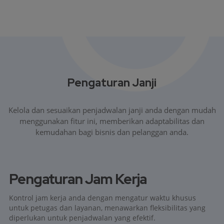
Pengaturan Janji
Kelola dan sesuaikan penjadwalan janji anda dengan mudah
menggunakan fitur ini, memberikan adaptabilitas dan
kemudahan bagi bisnis dan pelanggan anda.
Pengaturan Jam Kerja
Kontrol jam kerja anda dengan mengatur waktu khusus
untuk petugas dan layanan, menawarkan fleksibilitas yang
diperlukan untuk penjadwalan yang efektif.