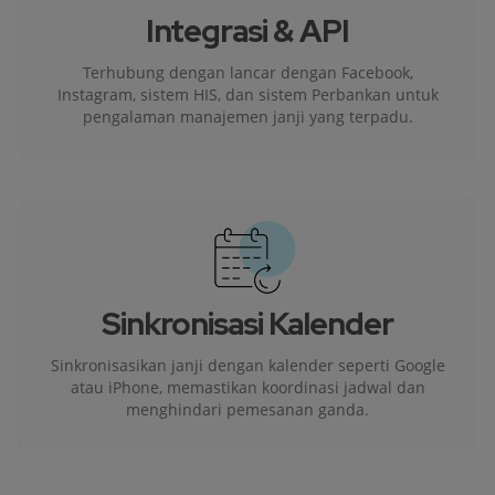
Integrasi & API
Terhubung dengan lancar dengan Facebook,
Instagram, sistem HIS, dan sistem Perbankan untuk
pengalaman manajemen janji yang terpadu.
Sinkronisasi Kalender
Sinkronisasikan janji dengan kalender seperti Google
atau iPhone, memastikan koordinasi jadwal dan
menghindari pemesanan ganda.