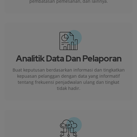
pembatasan pemesanan, dan lainnya.
Analitik Data Dan Pelaporan
Buat keputusan berdasarkan informasi dan tingkatkan
kepuasan pelanggan dengan data yang informatif
tentang frekuensi penjadwalan ulang dan tingkat
tidak hadir.