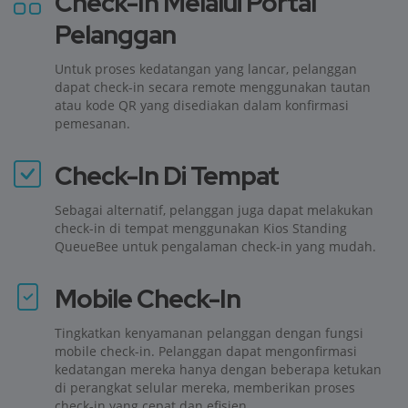
Check-In Melalui Portal
Pelanggan
Untuk proses kedatangan yang lancar, pelanggan
dapat check-in secara remote menggunakan tautan
atau kode QR yang disediakan dalam konfirmasi
pemesanan.
Check-In Di Tempat
Sebagai alternatif, pelanggan juga dapat melakukan
check-in di tempat menggunakan Kios Standing
QueueBee untuk pengalaman check-in yang mudah.
Mobile Check-In
Tingkatkan kenyamanan pelanggan dengan fungsi
mobile check-in. Pelanggan dapat mengonfirmasi
kedatangan mereka hanya dengan beberapa ketukan
di perangkat selular mereka, memberikan proses
check-in yang cepat dan efisien.