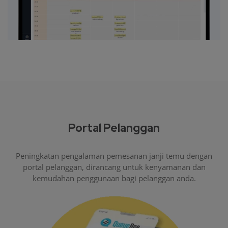
Portal Pelanggan
Peningkatan pengalaman pemesanan janji temu dengan
portal pelanggan, dirancang untuk kenyamanan dan
kemudahan penggunaan bagi pelanggan anda.