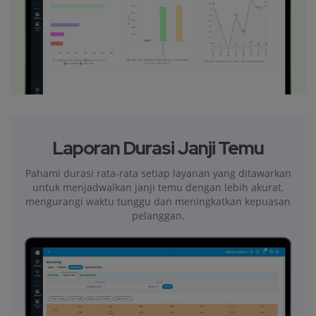
Laporan Durasi Janji Temu
Pahami durasi rata-rata setiap layanan yang ditawarkan
untuk menjadwalkan janji temu dengan lebih akurat,
mengurangi waktu tunggu dan meningkatkan kepuasan
pelanggan.