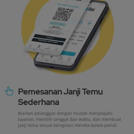
Pemesanan Janji Temu
Sederhana
Biarkan pelanggan dengan mudah menjelajahi
layanan, memilih tanggal dan waktu, dan membuat
janji temu sesuai keinginan mereka dalam portal.