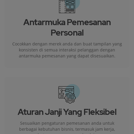
Antarmuka Pemesanan
Personal
Cocokkan dengan merek anda dan buat tampilan yang
konsisten di semua interaksi pelanggan dengan
antarmuka pemesanan yang dapat disesuaikan.
Aturan Janji Yang Fleksibel
Sesuaikan pengaturan pemesanan anda untuk
berbagai kebutuhan bisnis, termasuk jam kerja,