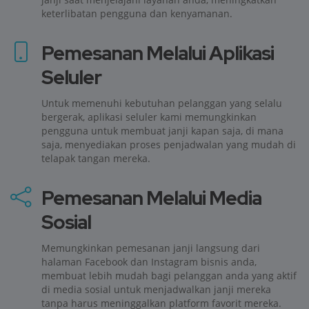
keterlibatan pengguna dan kenyamanan.
Pemesanan Melalui Aplikasi
Seluler
Untuk memenuhi kebutuhan pelanggan yang selalu
bergerak, aplikasi seluler kami memungkinkan
pengguna untuk membuat janji kapan saja, di mana
saja, menyediakan proses penjadwalan yang mudah di
telapak tangan mereka.
Pemesanan Melalui Media
Sosial
Memungkinkan pemesanan janji langsung dari
halaman Facebook dan Instagram bisnis anda,
membuat lebih mudah bagi pelanggan anda yang aktif
di media sosial untuk menjadwalkan janji mereka
tanpa harus meninggalkan platform favorit mereka.